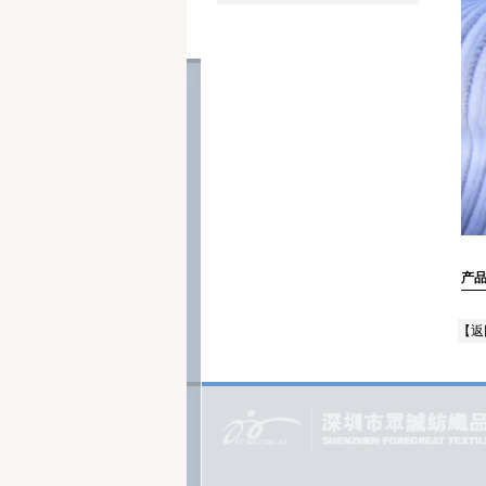
产品
【
返