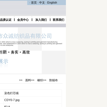
·
首页
·
中文
·
English
品质认证
会员中心
加入我们
联系我们
>>
面料
>>
梭织
>>
割绒布
染色灯芯绒
CDY0-7.jpg